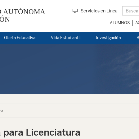
D AUTÓNOMA
Servicios en Línea
EÓN
ALUMNOS
A
Oferta Educativa
Vida Estudiantil
Investigación
B
ra
 para Licenciatura