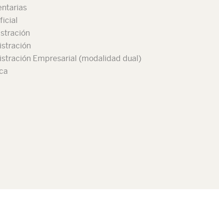
entarias
ficial
istración
istración
istración Empresarial (modalidad dual)
ica