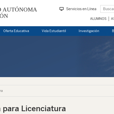
D AUTÓNOMA
Servicios en Línea
EÓN
ALUMNOS
A
Oferta Educativa
Vida Estudiantil
Investigación
B
ra
 para Licenciatura